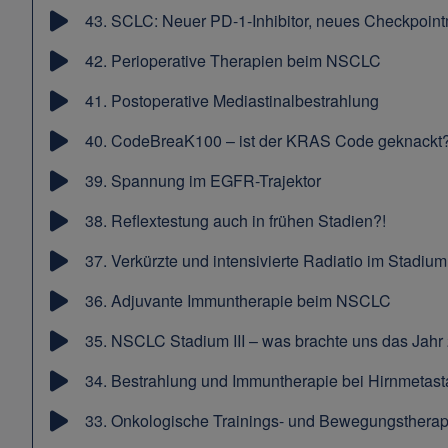
43.
SCLC: Neuer PD-1-Inhibitor, neues Checkpoint
42.
Perioperative Therapien beim NSCLC
41.
Postoperative Mediastinalbestrahlung
40.
CodeBreaK100 – ist der KRAS Code geknackt?
39.
Spannung im EGFR-Trajektor
38.
Reflextestung auch in frühen Stadien?!
37.
Verkürzte und intensivierte Radiatio im Stadium I
36.
Adjuvante Immuntherapie beim NSCLC
35.
NSCLC Stadium III – was brachte uns das Jahr
34.
Bestrahlung und Immuntherapie bei Hirnmetas
33.
Onkologische Trainings- und Bewegungstherap