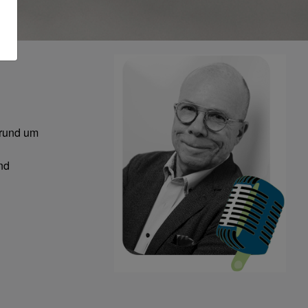
rund um
nd