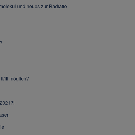
molekül und neues zur Radiatio
!
I/III möglich?
 2021?!
tasen
ie