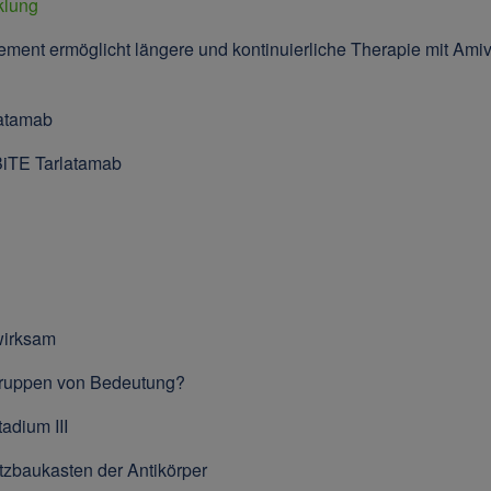
klung
 ermöglicht längere und kontinuierliche Therapie mit Amiv
atamab
BiTE Tarlatamab
wirksam
ruppen von Bedeutung?
adium III
tzbaukasten der Antikörper