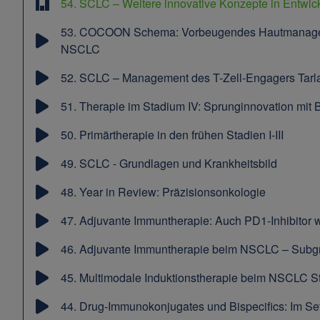
54.
SCLC – Weitere innovative Konzepte in Entwic
53.
COCOON Schema: Vorbeugendes Hautmanagement
NSCLC
52.
SCLC – Management des T-Zell-Engagers Tarl
51.
Therapie im Stadium IV: Sprunginnovation mit 
50.
Primärtherapie in den frühen Stadien I-III
49.
SCLC - Grundlagen und Krankheitsbild
48.
Year in Review: Präzisionsonkologie
47.
Adjuvante Immuntherapie: Auch PD1-Inhibitor 
46.
Adjuvante Immuntherapie beim NSCLC – Subg
45.
Multimodale Induktionstherapie beim NSCLC St
44.
Drug-Immunokonjugates und Bispecifics: Im Se