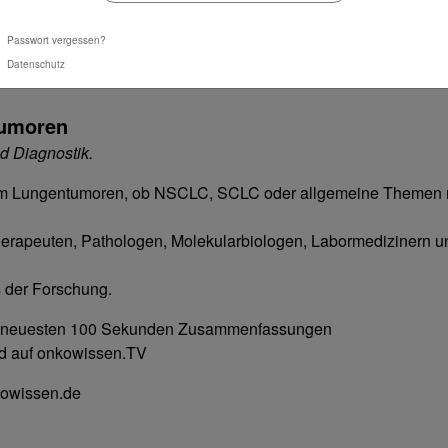
Passwort vergessen?
Datenschutz
tumoren
d Diagnostik.
um Lungentumoren, ob NSCLC, SCLC oder allgemeine Themen 
herapeuten, Pathologen, Molekularbiologen, Labormedizinern u
s der Forschung.
ere neuesten 100 Sekunden Zusammenfassungen
nd auf onkowissen.TV
kowissen.de