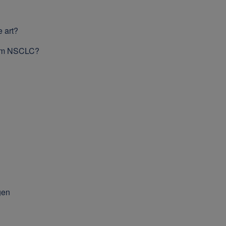
 art?
eim NSCLC?
gen