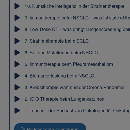
10.
Künstliche Intelligenz in der Strahlentherapie
9.
Immuntherapie beim NSCLC – was ist state of the
8.
Low-Dose CT – was bringt Lungenscreening b
7.
Strahlentherapie beim SCLC
6.
Seltene Mutationen beim NSCLC
5.
Immuntherapie beim Pleuramesotheliom
4.
Biomarkertestung beim NSCLC
3.
Krebstherapie während der Corona Pandemie
2.
IOIO Therapie beim Lungenkarzinom
1.
Teaser – der Podcast von Onkologen für Onkolo
Podcastreihe abonnieren