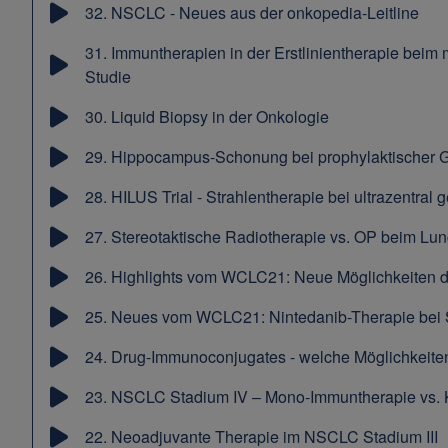
32.
NSCLC - Neues aus der onkopedia-Leitline
31.
Immuntherapien in der Erstlinientherapie be
Studie
30.
Liquid Biopsy in der Onkologie
29.
Hippocampus-Schonung bei prophylaktischer 
28.
HILUS Trial - Strahlentherapie bei ultrazentra
27.
Stereotaktische Radiotherapie vs. OP beim Lun
26.
Highlights vom WCLC21: Neue Möglichkeiten d
25.
Neues vom WCLC21: Nintedanib-Therapie bei 
24.
Drug-Immunoconjugates - welche Möglichkeit
23.
NSCLC Stadium IV – Mono-Immuntherapie vs.
22.
Neoadjuvante Therapie im NSCLC Stadium III