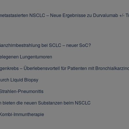
im metastasierten NSCLC – Neue Ergebnisse zu Durvalumab +/
Ganzhirnbestrahlung bei SCLC – neuer SoC?
l gelegenen Lungentumoren
genkrebs – Überlebensvorteil für Patienten mit Bronchialkarzi
urch Liquid Biopsy
Strahlen-Pneumonitis
en bieten die neuen Substanzen beim NSCLC
 Kombi-Immuntherapie